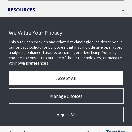
RESOURCES
We Value Your Privacy
This site uses cookies and related technologies, as described in
CONNECT WITH US
our privacy policy, for purposes that may include site operation,
analytics, enhanced user experience, or advertising. You may
choose to consent to our use of these technologies, or manage
your own preferences.
Accept All
Manage Choices
Reject All
© 2026 Johnson Controls Inc. All rights reserved.
Accessibility
Privacy
Suppliers
Your privacy choices
Terms
Cookie Preferences